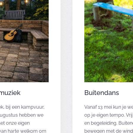
 muziek
Buitendans
, bij een kampvuur,
Vanaf 13 mei kun je w
 augustus hebben we
op je eigen tempo. Vr
et onze eigen
en begeleiding. Buite
t van harte welkom om
bewegen met de wind d