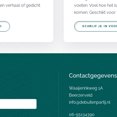
gen verhaal of gedicht
voeten. Voel hoe het i
komen. Geschikt voor 
D
SCHRIJF JE IN VO
Contactgegevens
Waaijerinkweg 1A
Beerzerveld
info@debuitenpartij.nl
06-55134390